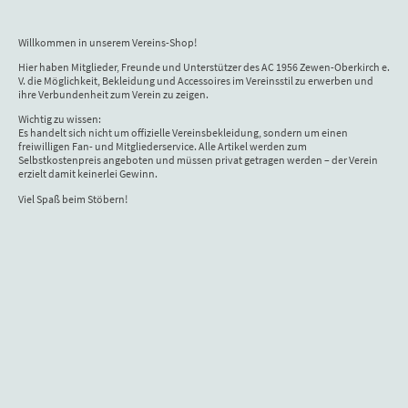
Willkommen in unserem Vereins-Shop!
Hier haben Mitglieder, Freunde und Unterstützer des AC 1956 Zewen-Oberkirch e.
V. die Möglichkeit, Bekleidung und Accessoires im Vereinsstil zu erwerben und
ihre Verbundenheit zum Verein zu zeigen.
Wichtig zu wissen:
Es handelt sich nicht um offizielle Vereinsbekleidung, sondern um einen
freiwilligen Fan- und Mitgliederservice. Alle Artikel werden zum
Selbstkostenpreis angeboten und müssen privat getragen werden – der Verein
erzielt damit keinerlei Gewinn.
Viel Spaß beim Stöbern!