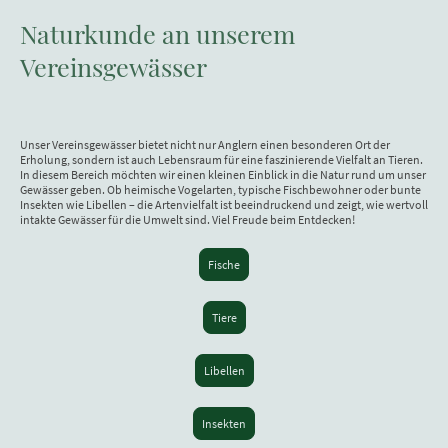
Naturkunde an unserem
Vereinsgewässer
Unser Vereinsgewässer bietet nicht nur Anglern einen besonderen Ort der
Erholung, sondern ist auch Lebensraum für eine faszinierende Vielfalt an Tieren.
In diesem Bereich möchten wir einen kleinen Einblick in die Natur rund um unser
Gewässer geben. Ob heimische Vogelarten, typische Fischbewohner oder bunte
Insekten wie Libellen – die Artenvielfalt ist beeindruckend und zeigt, wie wertvoll
intakte Gewässer für die Umwelt sind. Viel Freude beim Entdecken!
Fische
Tiere
Libellen
Insekten