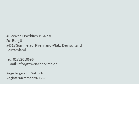
AC Zewen Oberkirch 1956 e.V.
Zur Burg 8
54317 Sommerau, Rheinland-Pfalz, Deutschland
Deutschland
Tel.: 01752010596
E-Mail: info@zewenoberkirch.de
Registergericht: Wittlich
Registernummer: VR 1262
Vertretungsberechtigter Vorstand: Daniel Creutz
Umsatzsteuerbefreit (Kleinunternehmerregelung)
Zuständige Aufsichtsbehörde für das Angebot audiovisueller Mediendienste:
Medienanstalt Rheinland-Pfalz, Turmstraße 10, 67059 Ludwigshafen,
Deutschland
Wir sind zur Teilnahme an einem Streitbeilegungsverfahren vor einer
Verbraucherschlichtungsstelle weder verpflichtet noch bereit.